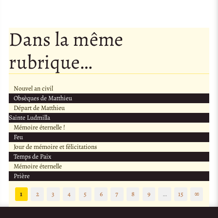
Dans la même
rubrique…
Nouvel an civil
Obsèques de Matthieu
Départ de Matthieu
Sainte Ludmilla
Mémoire éternelle !
Feu
Jour de mémoire et félicitations
Temps de Paix
Mémoire éternelle
Prière
1
2
3
4
5
6
7
8
9
…
15
∞