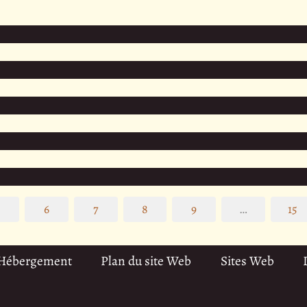
5
6
7
8
9
…
15
 Hébergement
Plan du site Web
Sites Web