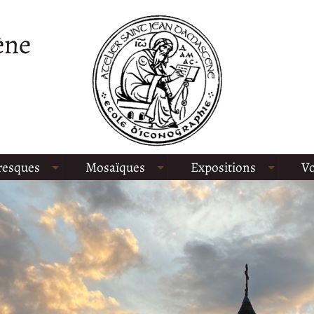
ène
resques
Mosaïques
Expositions
Vo