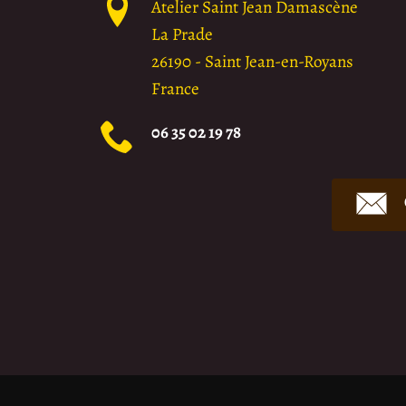
Atelier Saint Jean Damascène
La Prade
26190
-
Saint Jean-en-Royans
France
06 35 02 19 78