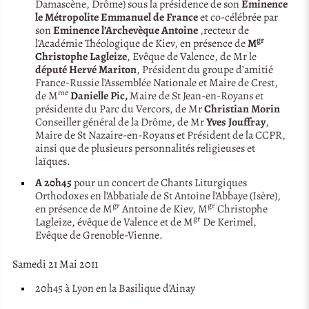
Damascène, Drôme) sous la présidence de son
Eminence
le Métropolite Emmanuel de France
et co-célébrée par
son
Eminence l’Archevèque Antoine
,recteur de
gr
l’Académie Théologique de Kiev, en présence de
M
Christophe Lagleize
, Evêque de Valence, de Mr le
député Hervé Mariton
, Président du groupe d’amitié
France-Russie l’Assemblée Nationale et Maire de Crest,
me
de M
Danielle Pic,
Maire de St Jean-en-Royans et
présidente du Parc du Vercors, de Mr
Christian Morin
Conseiller général de la Drôme, de Mr
Yves Jouffray
,
Maire de St Nazaire-en-Royans et Président de la CCPR,
ainsi que de plusieurs personnalités religieuses et
laïques.
A 20h45
pour un concert de Chants Liturgiques
Orthodoxes en l’Abbatiale de St Antoine l’Abbaye (Isère),
gr
gr
en présence de M
Antoine de Kiev, M
Christophe
gr
Lagleize, évêque de Valence et de M
De Kerimel,
Evêque de Grenoble-Vienne.
Samedi 21 Mai 2011
20h45 à Lyon en la Basilique d’Ainay