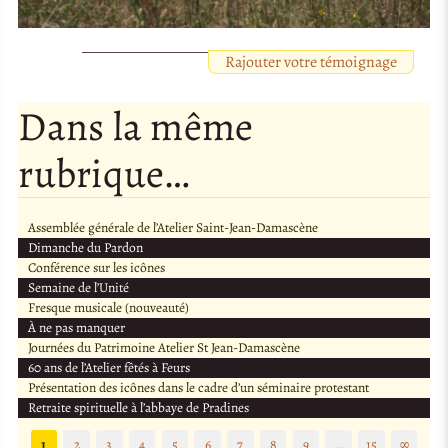
Rajouter votre témoignage
Dans la même
rubrique…
Assemblée générale de l’Atelier Saint-Jean-Damascène
Dimanche du Pardon
Conférence sur les icônes
Semaine de l’Unité
Fresque musicale (nouveauté)
À ne pas manquer
Journées du Patrimoine Atelier St Jean-Damascène
60 ans de l’Atelier fêtés à Feurs
Présentation des icônes dans le cadre d’un séminaire protestant
Retraite spirituelle à l’abbaye de Pradines
1
2
3
4
5
6
7
8
9
…
15
∞