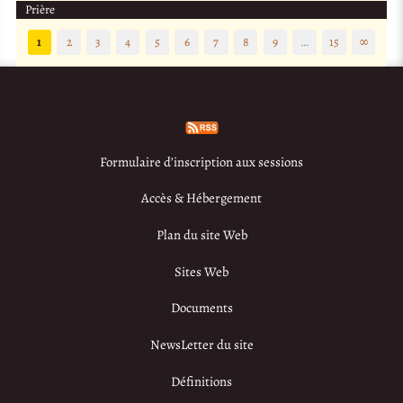
Prière
1
2
3
4
5
6
7
8
9
…
15
∞
Formulaire d’inscription aux sessions
Accès & Hébergement
Plan du site Web
Sites Web
Documents
NewsLetter du site
Définitions