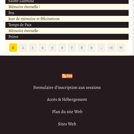
Sainte Ludmilla
Mémoire éternelle !
Feu
Jour de mémoire et félicitations
Temps de Paix
Mémoire éternelle
Prière
1
2
3
4
5
6
7
8
9
…
15
∞
Formulaire d’inscription aux sessions
Accès & Hébergement
Plan du site Web
Sites Web