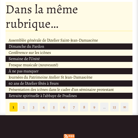
Dans la même
rubrique…
Assemblée générale de l’Atelier Saint-Jean-Damascène
Dimanche du Pardon
Conférence sur les icônes
Semaine de l’Unité
Fresque musicale (nouveauté)
À ne pas manquer
Journées du Patrimoine Atelier St Jean-Damascène
60 ans de l’Atelier fêtés à Feurs
Présentation des icônes dans le cadre d’un séminaire protestant
Retraite spirituelle à l’abbaye de Pradines
1
2
3
4
5
6
7
8
9
…
15
∞