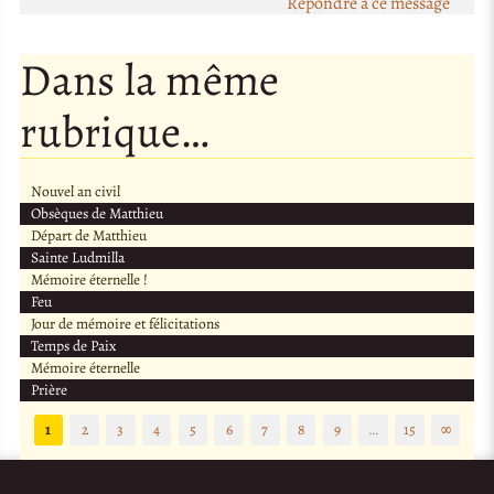
Répondre à ce message
Dans la même
rubrique…
Nouvel an civil
Obsèques de Matthieu
Départ de Matthieu
Sainte Ludmilla
Mémoire éternelle !
Feu
Jour de mémoire et félicitations
Temps de Paix
Mémoire éternelle
Prière
1
2
3
4
5
6
7
8
9
…
15
∞