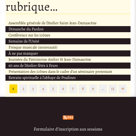
rubrique…
Assemblée générale de l’Atelier Saint-Jean-Damascène
Dimanche du Pardon
Conférence sur les icônes
Semaine de l’Unité
Fresque musicale (nouveauté)
À ne pas manquer
Journées du Patrimoine Atelier St Jean-Damascène
60 ans de l’Atelier fêtés à Feurs
Présentation des icônes dans le cadre d’un séminaire protestant
Retraite spirituelle à l’abbaye de Pradines
1
2
3
4
5
6
7
8
9
…
15
∞
Formulaire d’inscription aux sessions