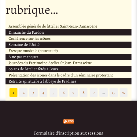
rubrique…
Assemblée générale de l’Atelier Saint-Jean-Damascène
Dimanche du Pardon
Conférence sur les icônes
Semaine de l’Unité
Fresque musicale (nouveauté)
À ne pas manquer
Journées du Patrimoine Atelier St Jean-Damascène
60 ans de l’Atelier fêtés à Feurs
Présentation des icônes dans le cadre d’un séminaire protestant
Retraite spirituelle à l’abbaye de Pradines
1
2
3
4
5
6
7
8
9
…
15
∞
Formulaire d’inscription aux sessions