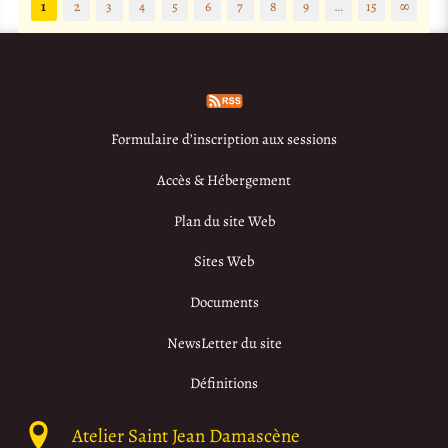
1
2
3
4
5
6
7
8
9
…
15
∞
Formulaire d’inscription aux sessions
Accès & Hébergement
Plan du site Web
Sites Web
Documents
NewsLetter du site
Définitions
Atelier Saint Jean Damascène