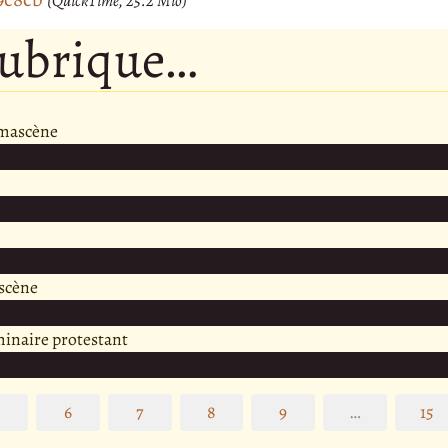
(QuickTime, 25.2 Mio)
rubrique…
amascène
scène
minaire protestant
5
6
7
8
9
…
15