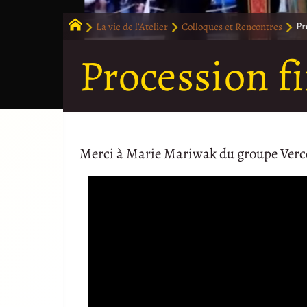
La vie de l’Atelier
Colloques et Rencontres
Pr
Procession f
Merci à Marie Mariwak du groupe Vercor