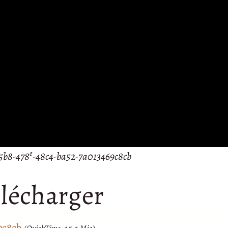
e
5b8-478
-48c4-ba52-7a013469c8cb
lécharger
9c8cb