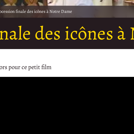
ocession finale des icônes à Notre Dame
inale des icônes 
s pour ce petit film
Video
Player