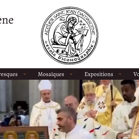
ène
resques
Mosaïques
Expositions
Vo