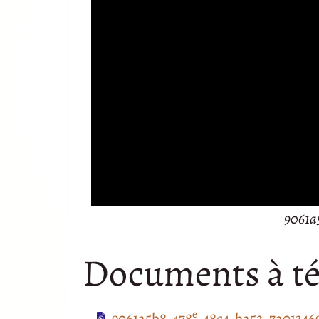
9061a
Documents à té
e
9061a5b8-478
-48c4-ba52-7a01346