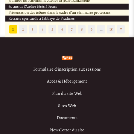
Journées du Patrimoine Atelier St Jean-Damascène
60 ans de l’Atelier fêtés à Feurs
Présentation des icônes dans le cadre d’un séminaire protestant
Retraite spirituelle à l’abbaye de Pradines
1
2
3
4
5
6
7
8
9
…
15
∞
Formulaire d’inscription aux sessions
Accès & Hébergement
Plan du site Web
Sites Web
Documents
NewsLetter du site