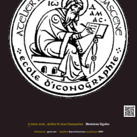
©
2006-2026 , Atelier St Jean Damascène
•
Mentions légales
Réalisation :
pyrat.net
•
Squelette
SoyezCréateurs
propulsé par
SPIP