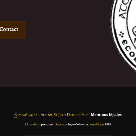
Contact
©
2006-2026 , Atelier St Jean Damascène
•
Mentions légales
Réalisation :
pyrat.net
•
Squelette
SoyezCréateurs
propulsé par
SPIP