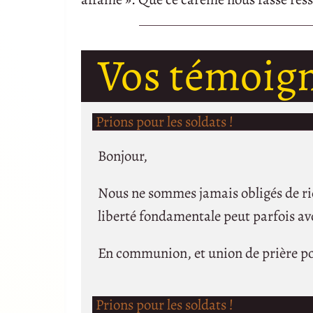
Vos témoig
Prions pour les soldats !
Bonjour,
Nous ne sommes jamais obligés de rie
liberté fondamentale peut parfois avo
En communion, et union de prière pou
Prions pour les soldats !