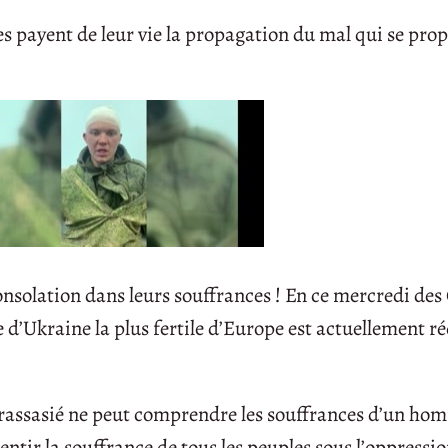
ses payent de leur vie la propagation du mal qui se pro
consolation dans leurs souffrances ! En ce mercredi de
 d’Ukraine la plus fertile d’Europe est actuellement r
rassasié ne peut comprendre les souffrances d’un ho
ntir la souffrance de tous les peuples sous l’oppressio