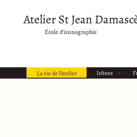
Atelier St Jean Damasc
École d’iconographie
Icônes
F
La vie de l’Atelier