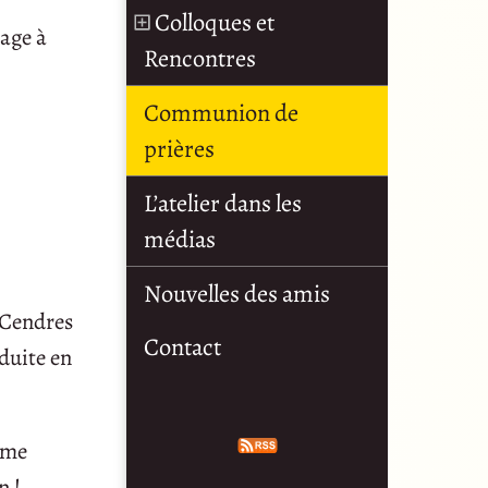
Colloques et
page à
Rencontres
Communion de
prières
L’atelier dans les
médias
Nouvelles des amis
s Cendres
Contact
éduite en
mme
n !