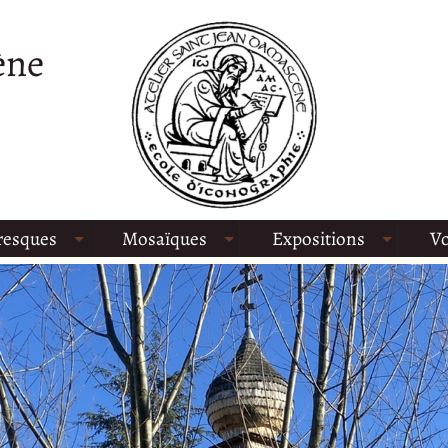
ène
resques
Mosaïques
Expositions
Vo