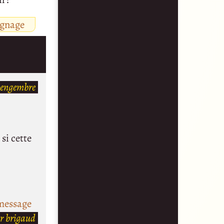
ignage
Gengembre
si cette
message
r brigaud