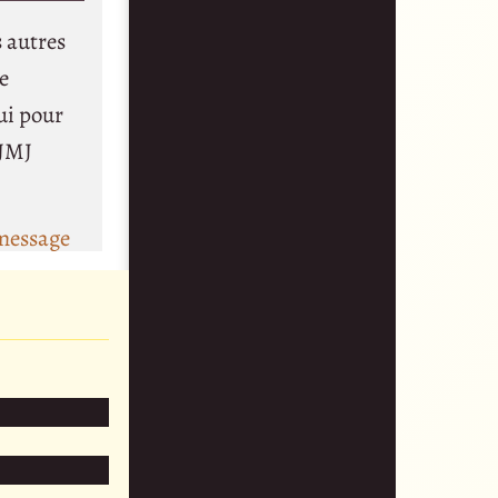
s autres
ue
ui pour
 JMJ
message