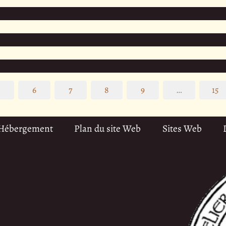
5
6
7
8
9
…
15
 Hébergement
Plan du site Web
Sites Web