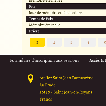
Mémoire éternelle !
Feu
Jour de mémoire et félicitations
Temps de Paix
Mémoire éternelle
Prière
1
2
3
4
Formulaire d’inscription aux sessions
Accès &
Atelier Saint Jean Damascène
La Prade
26190
-
Saint Jean-en-Royans
France