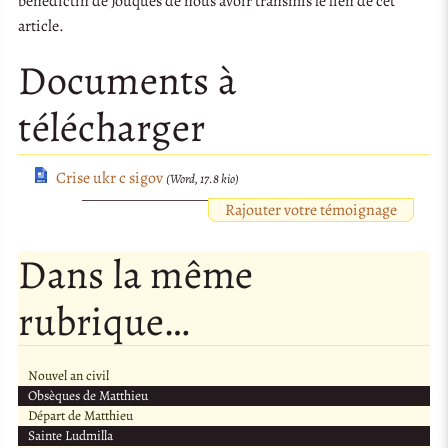
bénédictin de Jouques de nous avoir transmis le lien de cet
article.
Documents à
télécharger
Crise ukr c sigov
(Word, 17.8 kio)
Rajouter votre témoignage
Dans la même
rubrique…
Nouvel an civil
Obsèques de Matthieu
Départ de Matthieu
Sainte Ludmilla