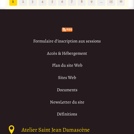
1
2
3
4
5
6
7
8
9
…
15
∞
Formulaire d’inscription aux sessions
Accès & Hébergement
Plan du site Web
Sites Web
Documents
NewsLetter du site
Définitions
Atelier Saint Jean Damascène