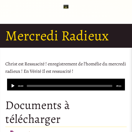
Mercredi Radieux
Christ est Ressuscité ! enregistrement de l’homélie du mercredi
radieux ! En Vérité Il est ressuscité !
Audio
Player
Current
Total
00:00
08:33
time
duration
Documents à
télécharger