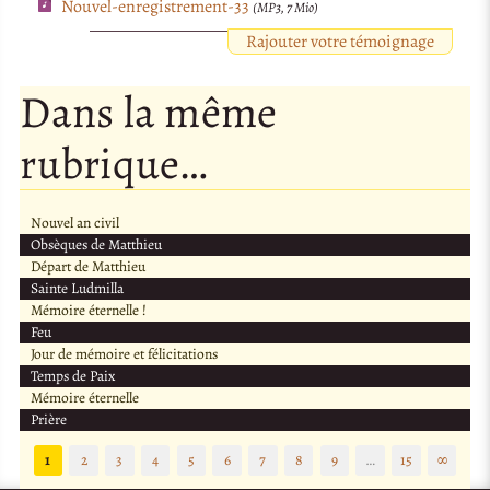
Nouvel-enregistrement-33
(MP3, 7 Mio)
Rajouter votre témoignage
Dans la même
rubrique…
Nouvel an civil
Obsèques de Matthieu
Départ de Matthieu
Sainte Ludmilla
Mémoire éternelle !
Feu
Jour de mémoire et félicitations
Temps de Paix
Mémoire éternelle
Prière
1
2
3
4
5
6
7
8
9
…
15
∞