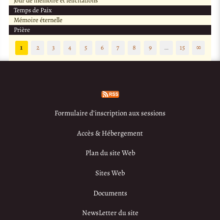
Jour de mémoire et félicitations
Temps de Paix
Mémoire éternelle
Prière
1
2
3
4
5
6
7
8
9
…
15
∞
Formulaire d’inscription aux sessions
Accès & Hébergement
Plan du site Web
Sites Web
Documents
NewsLetter du site