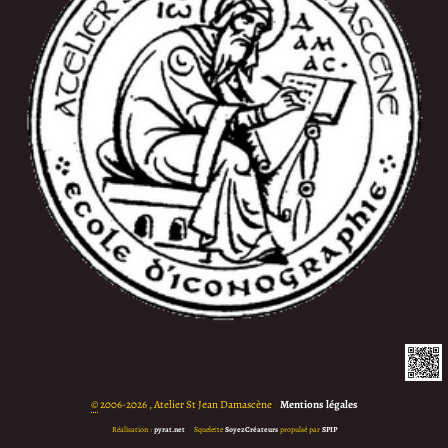
©
2006-2026 , Atelier St Jean Damascène
•
Mentions légales
Réalisation :
pyrat.net
•
Squelette
SoyezCréateurs
propulsé par
SPIP