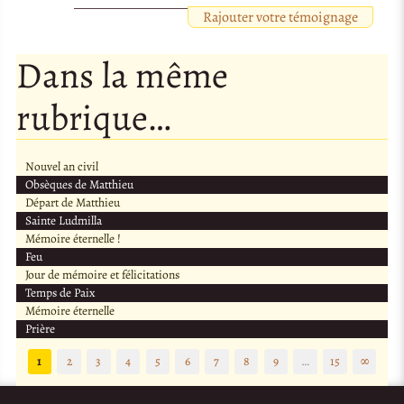
Rajouter votre témoignage
Dans la même
rubrique…
Nouvel an civil
Obsèques de Matthieu
Départ de Matthieu
Sainte Ludmilla
Mémoire éternelle !
Feu
Jour de mémoire et félicitations
Temps de Paix
Mémoire éternelle
Prière
1
2
3
4
5
6
7
8
9
…
15
∞