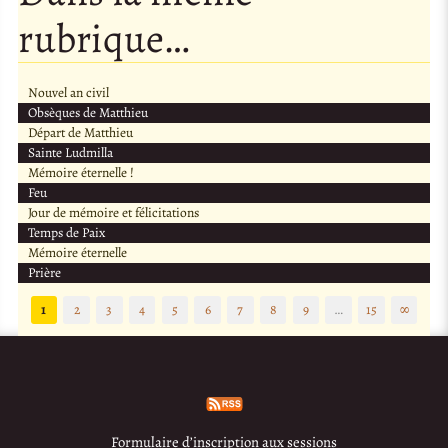
rubrique…
Nouvel an civil
Obsèques de Matthieu
Départ de Matthieu
Sainte Ludmilla
Mémoire éternelle !
Feu
Jour de mémoire et félicitations
Temps de Paix
Mémoire éternelle
Prière
1
2
3
4
5
6
7
8
9
…
15
∞
Formulaire d’inscription aux sessions