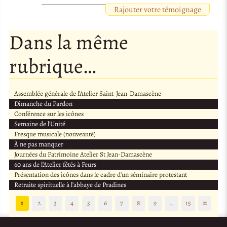
Rajouter votre témoignage
Dans la même
rubrique…
Assemblée générale de l’Atelier Saint-Jean-Damascène
Dimanche du Pardon
Conférence sur les icônes
Semaine de l’Unité
Fresque musicale (nouveauté)
À ne pas manquer
Journées du Patrimoine Atelier St Jean-Damascène
60 ans de l’Atelier fêtés à Feurs
Présentation des icônes dans le cadre d’un séminaire protestant
Retraite spirituelle à l’abbaye de Pradines
1
2
3
4
5
6
7
8
9
…
15
∞