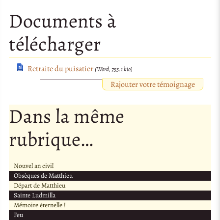
Documents à
télécharger
Retraite du puisatier
(Word, 755.1 kio)
Rajouter votre témoignage
Dans la même
rubrique…
Nouvel an civil
Obsèques de Matthieu
Départ de Matthieu
Sainte Ludmilla
Mémoire éternelle !
Feu