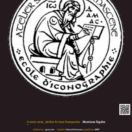
©
2006-2026 , Atelier St Jean Damascène
•
Mentions légales
Réalisation :
pyrat.net
•
Squelette
SoyezCréateurs
propulsé par
SPIP