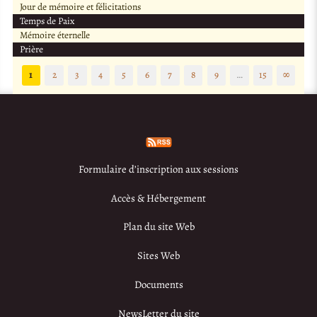
Jour de mémoire et félicitations
Temps de Paix
Mémoire éternelle
Prière
1
2
3
4
5
6
7
8
9
…
15
∞
Formulaire d’inscription aux sessions
Accès & Hébergement
Plan du site Web
Sites Web
Documents
NewsLetter du site