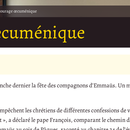
courage œcuménique
œcuménique
manche dernier la fête des compagnons d’Emmaüs. Un 
mpêchent les chrétiens de différentes confessions de v
nit », a déclaré le pape François, comparant le chemin d
maüs au soir de Pâques, raconté au chapitre 24 de l’é