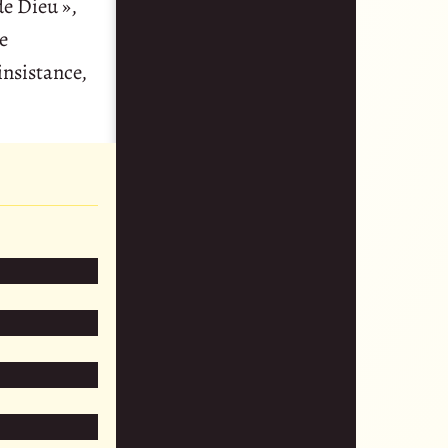
de Dieu »,
de
 insistance,