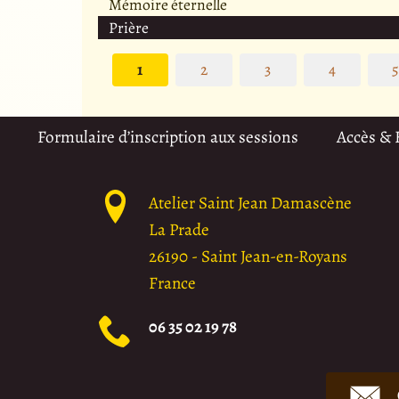
Mémoire éternelle
Prière
1
2
3
4
Formulaire d’inscription aux sessions
Accès &
Atelier Saint Jean Damascène
La Prade
26190
-
Saint Jean-en-Royans
France
06 35 02 19 78