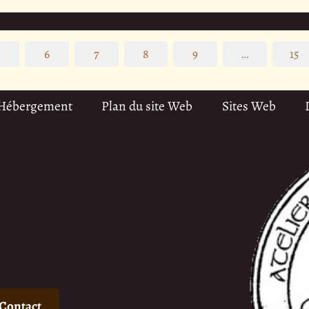
5
6
7
8
9
…
15
 Hébergement
Plan du site Web
Sites Web
Contact