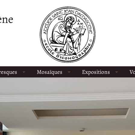
ène
resques
Mosaïques
Expositions
Vo