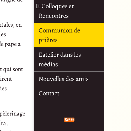
Colloques et
Rencontres
ntales, en
Communion de
des
prières
le pape a
L’atelier dans les
médias
t qui sont
Nouvelles des amis
sirent
des
Contact
 pèlerinage
dra,