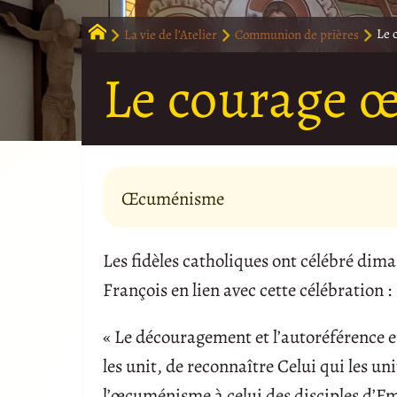
La vie de l’Atelier
Communion de prières
Le 
Le courage 
Œcuménisme
Les fidèles catholiques ont célébré di
François en lien avec cette célébration :
« Le découragement et l’autoréférence e
les unit, de reconnaître Celui qui les u
l’œcuménisme à celui des disciples d’Em