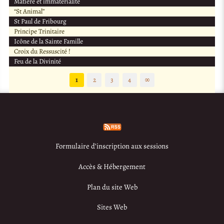
Matière et immatérialité
“St Animal”
St Paul de Fribourg
Principe Trinitaire
Icône de la Sainte Famille
Croix du Ressuscité !
Feu de la Divinité
1
2
3
4
∞
Formulaire d’inscription aux sessions
Accès & Hébergement
Plan du site Web
Sites Web