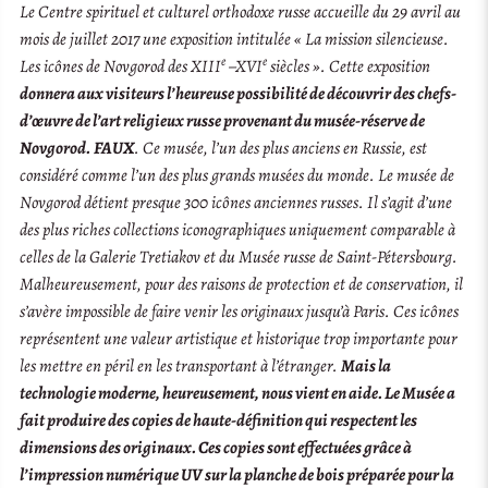
Le Centre spirituel et culturel orthodoxe russe accueille du 29 avril au
mois de juillet 2017 une exposition intitulée « La mission silencieuse.
e
e
Les icônes de Novgorod des XIII
–XVI
siècles ». Cette exposition
donnera aux visiteurs l’heureuse possibilité de découvrir des chefs-
d’œuvre de l’art religieux russe provenant du musée-réserve de
Novgorod.
FAUX
. Ce musée, l’un des plus anciens en Russie, est
considéré comme l’un des plus grands musées du monde. Le musée de
Novgorod détient presque 300 icônes anciennes russes. Il s’agit d’une
des plus riches collections iconographiques uniquement comparable à
celles de la Galerie Tretiakov et du Musée russe de Saint-Pétersbourg.
Malheureusement, pour des raisons de protection et de conservation, il
s’avère impossible de faire venir les originaux jusqu’à Paris. Ces icônes
représentent une valeur artistique et historique trop importante pour
les mettre en péril en les transportant à l’étranger.
Mais la
technologie moderne, heureusement, nous vient en aide. Le Musée a
fait produire des copies de haute-définition qui respectent les
dimensions des originaux. Ces copies sont effectuées grâce à
l’impression numérique UV sur la planche de bois préparée pour la