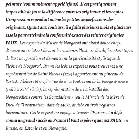
peinture (communément appelé lefkas). Il est pratiquement
impossible de faire la différence entre les originaux et les copies.
L’impression reproduit même les petites imperfections des
originaux. Quant aux couleurs, il a fallu plusieurs mois et plusieurs
essais pour atteindre la conformité exacte des teintes originales
FAUX
. Les experts du Musée de Novgorod ont choisi douze chefs-
d’œuvre qui relatent devant les visiteurs l’histoire des différentes étapes
de l’art novgorodien et démontrent la particularité stylistique de
l’icône de Novgorod. Parmi les icônes exposées vous trouverez une
représentation de Saint Nicolas (1294) appartenant au pinceau de
l’artiste Aleksa Petrov, l’icône de « La Protection de la Vierge Marie »
e
(milieu XIV
siècle), la représentation de « La bataille des
Novgorodiens contre les Souzdaliens » (ou le Miracle de la Mère de
Dieu de l’Incarnation, daté de 1467), divisée en trois registres
horizontaux. Cette exposition voyage à travers l’Europe et
a déjà
connu un grand succès en France
Il Faut espérer que c’est FAUX
, en
Russie, en Estonie et en Slovaquie.