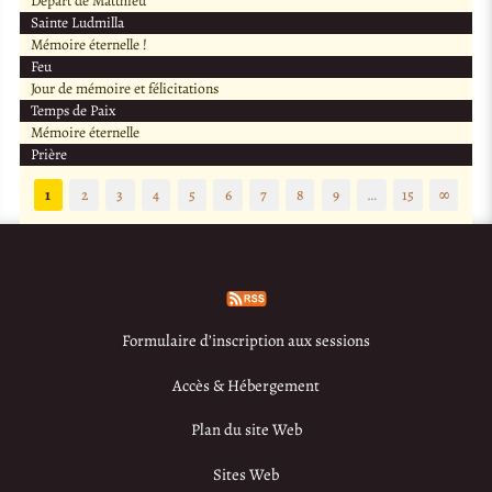
Départ de Matthieu
Sainte Ludmilla
Mémoire éternelle !
Feu
Jour de mémoire et félicitations
Temps de Paix
Mémoire éternelle
Prière
1
2
3
4
5
6
7
8
9
…
15
∞
Formulaire d’inscription aux sessions
Accès & Hébergement
Plan du site Web
Sites Web