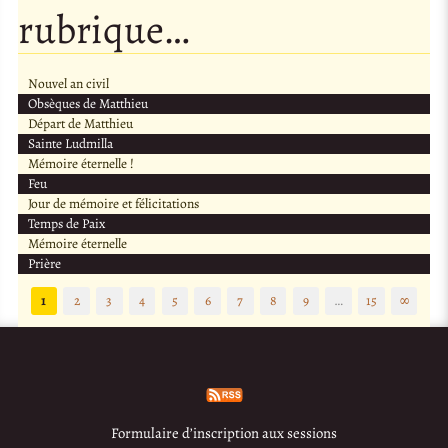
rubrique…
Nouvel an civil
Obsèques de Matthieu
Départ de Matthieu
Sainte Ludmilla
Mémoire éternelle !
Feu
Jour de mémoire et félicitations
Temps de Paix
Mémoire éternelle
Prière
1
2
3
4
5
6
7
8
9
…
15
∞
Formulaire d’inscription aux sessions