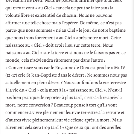
Révélation de Dieu. Nous ne pouvons affirmer que tous ceux
qui meurt vont « au Ciel » car cela ne peut se faire sans la
volonté libre et existentiel de chacun. Nous ne pouvons
affirmer une telle chose mais l’espérer. De même, ce n’est pas
parce-que nous sommes « né au Ciel » le jour de notre baptême
que nous irons forcément « au Ciel » après notre mort. Cette
naissance au « Ciel » doit avoir lieu sur cette terre. Nous
naissons « au Ciel » sur la terre et si nous ne le faisons pas en ce
monde, cela n’adviendra sûrement pas dans l’autre :
« Convertissez vous car le Royaume de Dieu est proche » Mt IV
(12-17) crie St Jean-Baptiste dans le désert : Ne sommes nous pas
actuellement en plein désert ? Nous confondons la vie terrestre
à la vie du « Ciel » et la mort à la « naissance au Ciel ». N’est-il
pas bien pratique de reporter à plus tard, c’est-à-dire après la
mort, notre conversion ? Beaucoup pense à tort qu’ils vont
commencer à vivre pleinement leur vie terrestre à la retraite et
d’autres vivre pleinement leur vie céleste après la mort : Mais
sûrement cela sera trop tard ! « Que ceux qui ont des oreilles