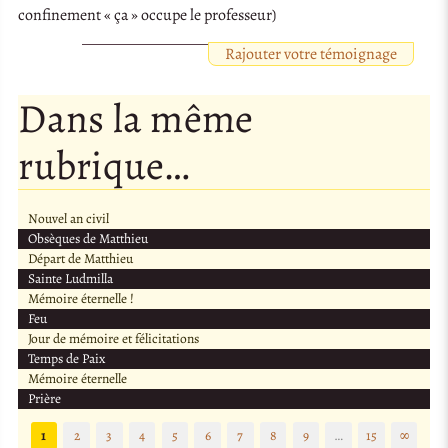
confinement « ça » occupe le professeur)
Rajouter votre témoignage
Dans la même
rubrique…
Nouvel an civil
Obsèques de Matthieu
Départ de Matthieu
Sainte Ludmilla
Mémoire éternelle !
Feu
Jour de mémoire et félicitations
Temps de Paix
Mémoire éternelle
Prière
1
2
3
4
5
6
7
8
9
…
15
∞