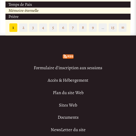
Temps de Paix
Mémoire éternelle
Prière
1
2
3
4
5
6
7
8
9
…
15
∞
Formulaire d’inscription aux sessions
Accès & Hébergement
Plan du site Web
Sites Web
Documents
NewsLetter du site