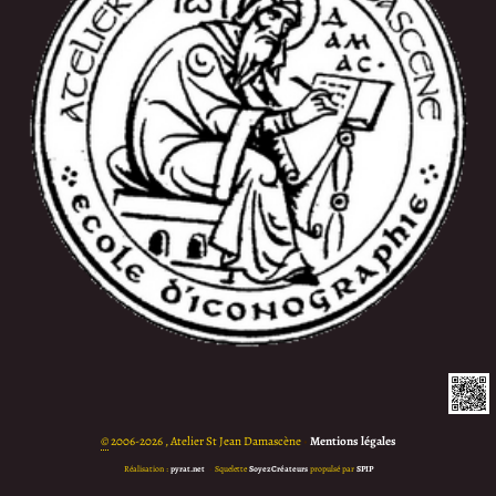
©
2006-2026 , Atelier St Jean Damascène
•
Mentions légales
Réalisation :
pyrat.net
•
Squelette
SoyezCréateurs
propulsé par
SPIP