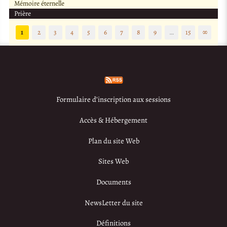
Mémoire éternelle
Prière
1
2
3
4
5
6
7
8
9
…
15
∞
Formulaire d’inscription aux sessions
Accès & Hébergement
Plan du site Web
Sites Web
Documents
NewsLetter du site
Définitions