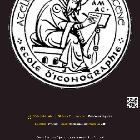
©
2006-2026 , Atelier St Jean Damascène
•
Mentions légales
Réalisation :
pyrat.net
•
Squelette
SoyezCréateurs
propulsé par
SPIP
Dernière mise à jour du site : samedi 8 août 2026