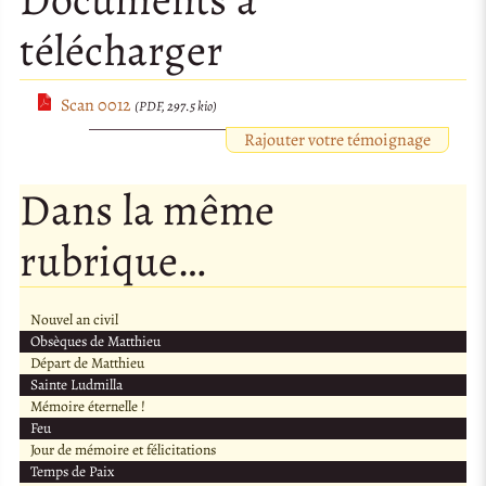
télécharger
Scan 0012
(PDF, 297.5 kio)
Rajouter votre témoignage
Dans la même
rubrique…
Nouvel an civil
Obsèques de Matthieu
Départ de Matthieu
Sainte Ludmilla
Mémoire éternelle !
Feu
Jour de mémoire et félicitations
Temps de Paix