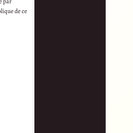
é par
olique de ce