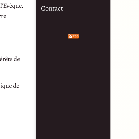
 l’Evêque.
Contact
vre
térêts de
nique de