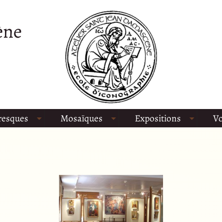
ène
resques
Mosaïques
Expositions
Vo