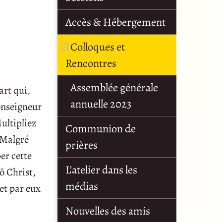
Accès & Hébergement
Colloques et
Rencontres
Assemblée générale
art qui,
annuelle 2023
Monseigneur
Multipliez
Communion de
. Malgré
prières
er cette
L’atelier dans les
 ô Christ,
médias
et par eux
Nouvelles des amis