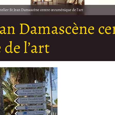
atelier St Jean Damascène centre œcuménique de l’art
 Jean Damascène ce
de l’art