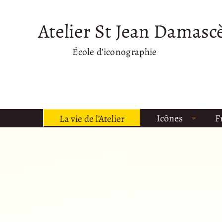
Atelier St Jean Damasc
École d’iconographie
Icônes
F
La vie de l’Atelier