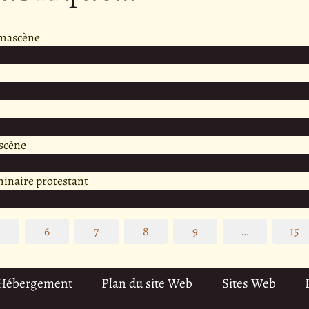
amascène
scène
minaire protestant
5
6
7
8
9
…
15
 Hébergement
Plan du site Web
Sites Web