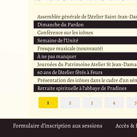
Assemblée générale de l’Atelier Saint-Jean-D
Dimanche du Pardon
Conférence sur les icônes
Semaine de l’Unité
Fresque musicale (nouveauté)
À ne pas manquer
Journées du Patrimoine Atelier St Jean-Dama
60 ans de l’Atelier fêtés à Feurs
Présentation des icônes dans le cadre d’un sé
Retraite spirituelle à l’abbaye de Pradines
1
2
3
4
Formulaire d’inscription aux sessions
Accès &