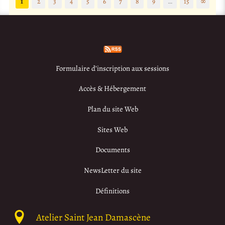
1
2
3
4
5
6
7
8
9
…
15
∞
Formulaire d’inscription aux sessions
Accès & Hébergement
Plan du site Web
Sites Web
Documents
NewsLetter du site
Définitions
Atelier Saint Jean Damascène