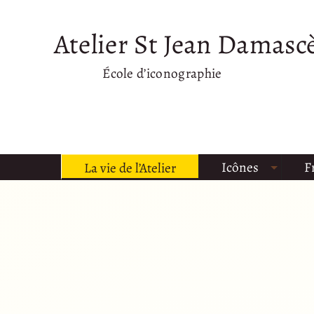
Atelier St Jean Damasc
École d’iconographie
Icônes
F
La vie de l’Atelier