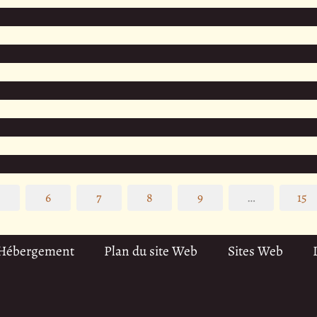
5
6
7
8
9
…
15
 Hébergement
Plan du site Web
Sites Web