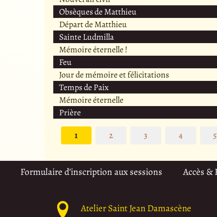
Obsèques de Matthieu
Départ de Matthieu
Sainte Ludmilla
Mémoire éternelle !
Feu
Jour de mémoire et félicitations
Temps de Paix
Mémoire éternelle
Prière
1
2
3
4
Formulaire d’inscription aux sessions
Accès &
Atelier Saint Jean Damascène