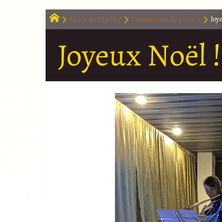
La vie de l’Atelier
Communion de prières
Joy
Joyeux Noël !