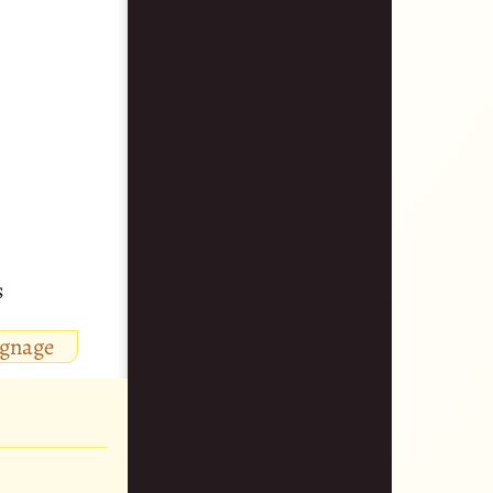
s
ignage