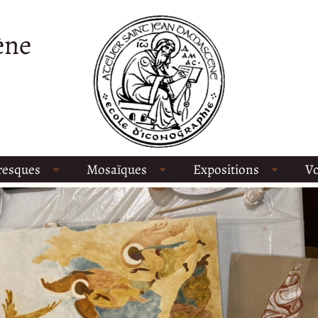
ène
resques
Mosaïques
Expositions
Vo