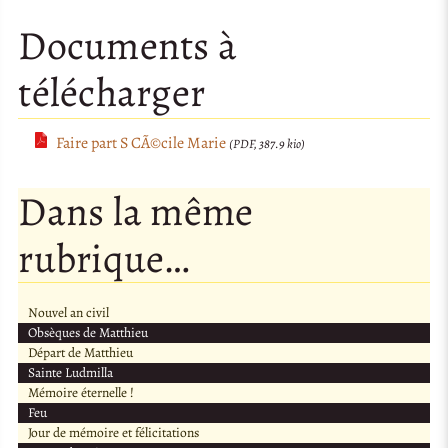
Documents à
télécharger
Faire part S CÃ©cile Marie
(PDF, 387.9 kio)
Dans la même
rubrique…
Nouvel an civil
Obsèques de Matthieu
Départ de Matthieu
Sainte Ludmilla
Mémoire éternelle !
Feu
Jour de mémoire et félicitations