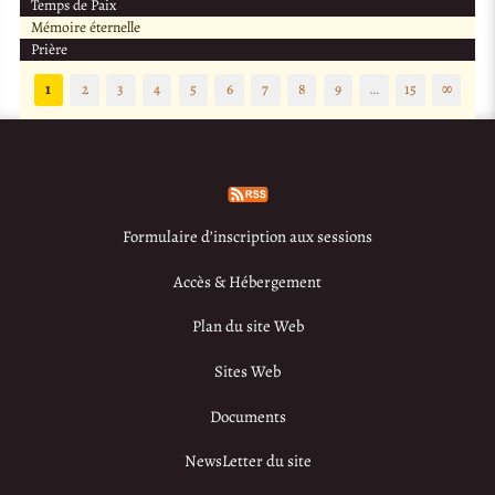
Temps de Paix
Mémoire éternelle
Prière
1
2
3
4
5
6
7
8
9
…
15
∞
Formulaire d’inscription aux sessions
Accès & Hébergement
Plan du site Web
Sites Web
Documents
NewsLetter du site