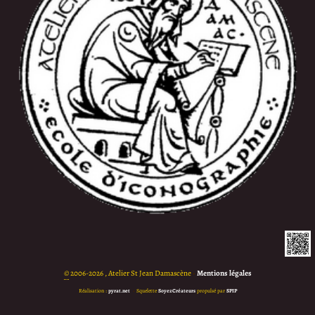
©
2006-2026 , Atelier St Jean Damascène
•
Mentions légales
Réalisation :
pyrat.net
•
Squelette
SoyezCréateurs
propulsé par
SPIP