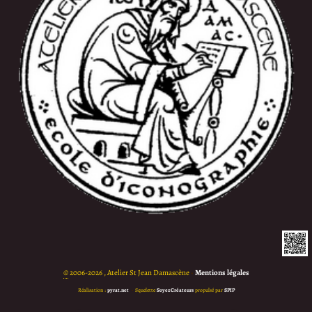
©
2006-2026 , Atelier St Jean Damascène
•
Mentions légales
Réalisation :
pyrat.net
•
Squelette
SoyezCréateurs
propulsé par
SPIP