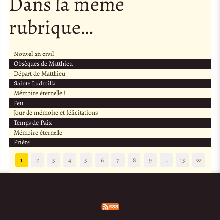
Dans la même
rubrique…
Nouvel an civil
Obsèques de Matthieu
Départ de Matthieu
Sainte Ludmilla
Mémoire éternelle !
Feu
Jour de mémoire et félicitations
Temps de Paix
Mémoire éternelle
Prière
1
2
3
4
5
6
7
8
9
…
15
∞