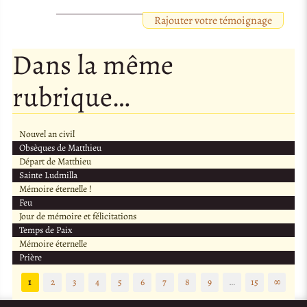
Rajouter votre témoignage
Dans la même
rubrique…
Nouvel an civil
Obsèques de Matthieu
Départ de Matthieu
Sainte Ludmilla
Mémoire éternelle !
Feu
Jour de mémoire et félicitations
Temps de Paix
Mémoire éternelle
Prière
1
2
3
4
5
6
7
8
9
…
15
∞