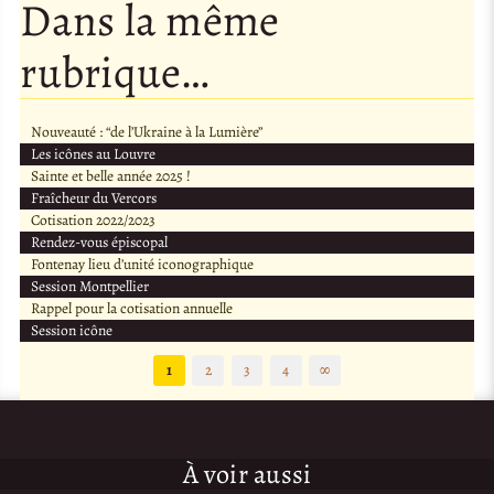
Dans la même
rubrique…
Nouveauté : “de l’Ukraine à la Lumière”
Les icônes au Louvre
Sainte et belle année 2025 !
Fraîcheur du Vercors
Cotisation 2022/2023
Rendez-vous épiscopal
Fontenay lieu d’unité iconographique
Session Montpellier
Rappel pour la cotisation annuelle
Session icône
1
2
3
4
∞
À voir aussi