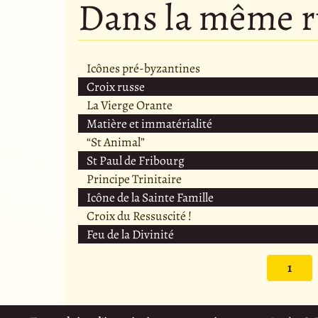
Dans la même 
Icônes pré-byzantines
Croix russe
La Vierge Orante
Matière et immatérialité
“St Animal”
St Paul de Fribourg
Principe Trinitaire
Icône de la Sainte Famille
Croix du Ressuscité !
Feu de la Divinité
1