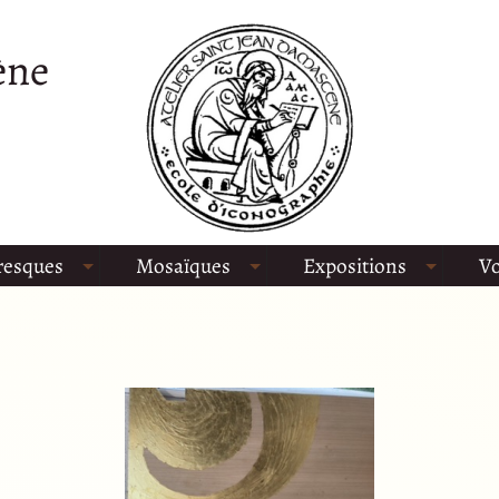
ène
resques
Mosaïques
Expositions
Vo