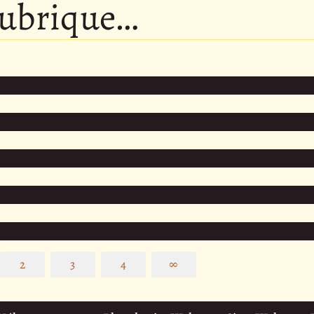
rubrique…
2
3
4
∞