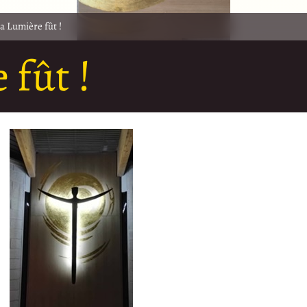
la Lumière fût !
 fût !