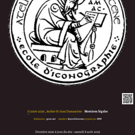
©
2006-2026 , Atelier St Jean Damascène
•
Mentions légales
Réalisation :
pyrat.net
•
Squelette
SoyezCréateurs
propulsé par
SPIP
Dernière mise à jour du site : samedi 8 août 2026