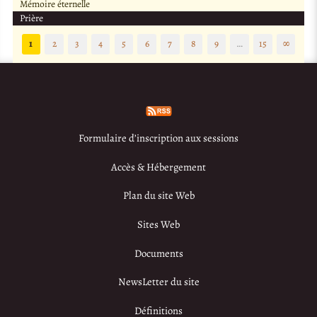
Mémoire éternelle
Prière
1
2
3
4
5
6
7
8
9
…
15
∞
Formulaire d’inscription aux sessions
Accès & Hébergement
Plan du site Web
Sites Web
Documents
NewsLetter du site
Définitions