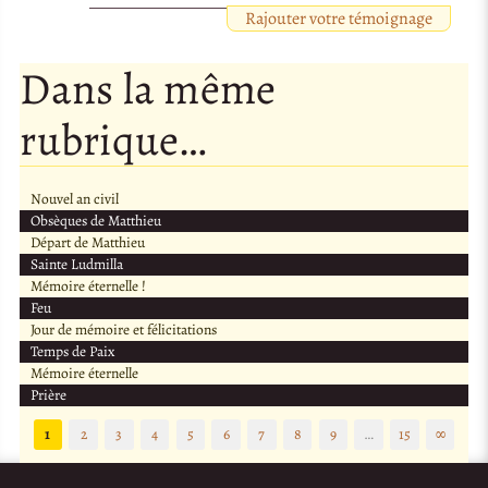
Rajouter votre témoignage
Dans la même
rubrique…
Nouvel an civil
Obsèques de Matthieu
Départ de Matthieu
Sainte Ludmilla
Mémoire éternelle !
Feu
Jour de mémoire et félicitations
Temps de Paix
Mémoire éternelle
Prière
1
2
3
4
5
6
7
8
9
…
15
∞