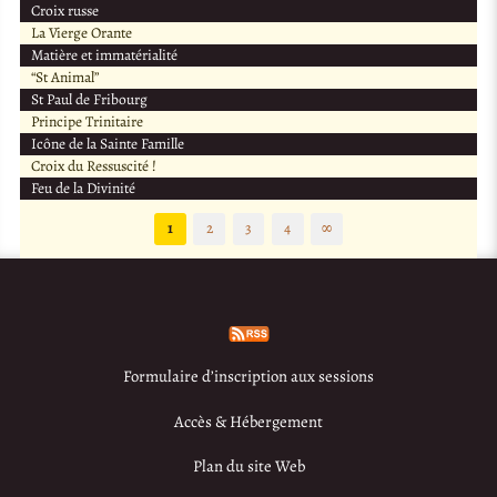
Croix russe
La Vierge Orante
Matière et immatérialité
“St Animal”
St Paul de Fribourg
Principe Trinitaire
Icône de la Sainte Famille
Croix du Ressuscité !
Feu de la Divinité
1
2
3
4
∞
Formulaire d’inscription aux sessions
Accès & Hébergement
Plan du site Web