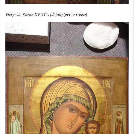
e
Vierge de Kazan XVIII
s (détail)
(école russe)