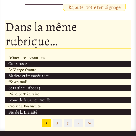
Rajouter votre témoignage
Dans la même
rubrique…
Icônes pré-byzantines
Croix russe
La Vierge Orante
Matière et immatérialité
“St Animal”
St Paul de Fribourg
Principe Trinitaire
Icône de la Sainte Famille
Croix du Ressuscité !
Feu de la Divinité
1
2
3
4
∞