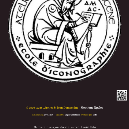
©
2006-2026 , Atelier St Jean Damascène
•
Mentions légales
Réalisation :
pyrat.net
•
Squelette
SoyezCréateurs
propulsé par
SPIP
Dernière mise à jour du site : samedi 8 août 2026