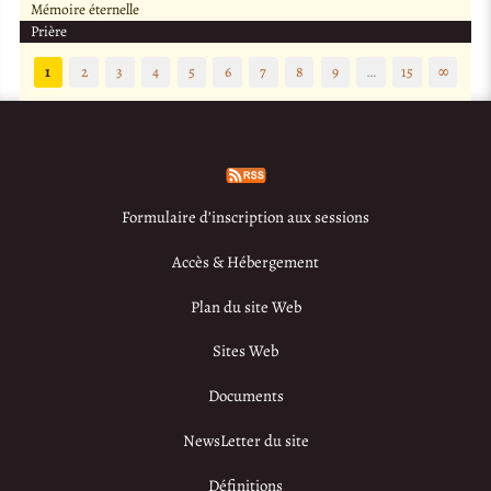
Mémoire éternelle
Prière
1
2
3
4
5
6
7
8
9
…
15
∞
Formulaire d’inscription aux sessions
Accès & Hébergement
Plan du site Web
Sites Web
Documents
NewsLetter du site
Définitions