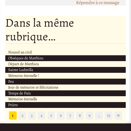
Répondre à ce message
Dans la même
rubrique…
Nouvel an civil
Obsèques de Matthieu
Départ de Matthieu
Sainte Ludmilla
Mémoire éternelle !
Feu
Jour de mémoire et félicitations
Temps de Paix
Mémoire éternelle
Prière
1
2
3
4
5
6
7
8
9
…
15
∞