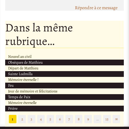
Répondre à ce message
Dans la même
rubrique…
Nouvel an civil
Obsèques de Matthieu
Départ de Matthieu
Sainte Ludmilla
Mémoire éternelle !
Feu
Jour de mémoire et félicitations
Temps de Paix
Mémoire éternelle
Prière
1
2
3
4
5
6
7
8
9
…
15
∞