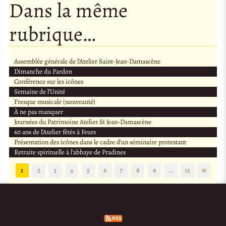
Dans la même
rubrique…
Assemblée générale de l’Atelier Saint-Jean-Damascène
Dimanche du Pardon
Conférence sur les icônes
Semaine de l’Unité
Fresque musicale (nouveauté)
À ne pas manquer
Journées du Patrimoine Atelier St Jean-Damascène
60 ans de l’Atelier fêtés à Feurs
Présentation des icônes dans le cadre d’un séminaire protestant
Retraite spirituelle à l’abbaye de Pradines
1
2
3
4
5
6
7
8
9
…
15
∞