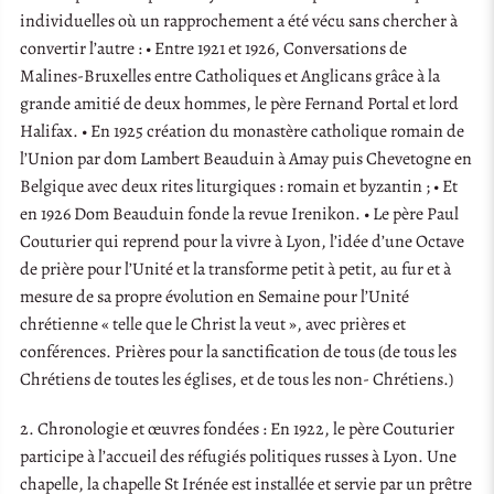
individuelles où un rapprochement a été vécu sans chercher à
convertir l’autre : • Entre 1921 et 1926, Conversations de
Malines-Bruxelles entre Catholiques et Anglicans grâce à la
grande amitié de deux hommes, le père Fernand Portal et lord
Halifax. • En 1925 création du monastère catholique romain de
l’Union par dom Lambert Beauduin à Amay puis Chevetogne en
Belgique avec deux rites liturgiques : romain et byzantin ; • Et
en 1926 Dom Beauduin fonde la revue Irenikon. • Le père Paul
Couturier qui reprend pour la vivre à Lyon, l’idée d’une Octave
de prière pour l’Unité et la transforme petit à petit, au fur et à
mesure de sa propre évolution en Semaine pour l’Unité
chrétienne « telle que le Christ la veut », avec prières et
conférences. Prières pour la sanctification de tous (de tous les
Chrétiens de toutes les églises, et de tous les non- Chrétiens.)
2. Chronologie et œuvres fondées : En 1922, le père Couturier
participe à l’accueil des réfugiés politiques russes à Lyon. Une
chapelle, la chapelle St Irénée est installée et servie par un prêtre