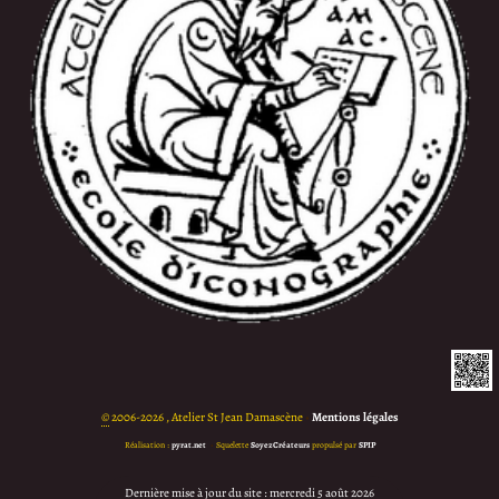
©
2006-2026 , Atelier St Jean Damascène
•
Mentions légales
Réalisation :
pyrat.net
•
Squelette
SoyezCréateurs
propulsé par
SPIP
Dernière mise à jour du site : mercredi 5 août 2026