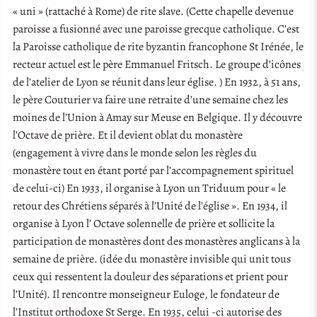
« uni » (rattaché à Rome) de rite slave. (Cette chapelle devenue
paroisse a fusionné avec une paroisse grecque catholique. C’est
la Paroisse catholique de rite byzantin francophone St Irénée, le
recteur actuel est le père Emmanuel Fritsch. Le groupe d’icônes
de l’atelier de Lyon se réunit dans leur église. ) En 1932, à 51 ans,
le père Couturier va faire une retraite d’une semaine chez les
moines de l’Union à Amay sur Meuse en Belgique. Il y découvre
l’Octave de prière. Et il devient oblat du monastère
(engagement à vivre dans le monde selon les règles du
monastère tout en étant porté par l’accompagnement spirituel
de celui-ci) En 1933, il organise à Lyon un Triduum pour « le
retour des Chrétiens séparés à l’Unité de l’église ». En 1934, il
organise à Lyon l’ Octave solennelle de prière et sollicite la
participation de monastères dont des monastères anglicans à la
semaine de prière. (idée du monastère invisible qui unit tous
ceux qui ressentent la douleur des séparations et prient pour
l’Unité). Il rencontre monseigneur Euloge, le fondateur de
l’Institut orthodoxe St Serge. En 1935, celui -ci autorise des