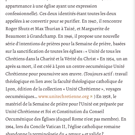
appartenance à une église ayant une expression
confessionnelle). Ces deux identités étant toutes les deux
appelées à se convertir pour se purifier. En 1940, il rencontre
Roger Shutz et Max Thurian à Taizé, et Marguerite de
Beaumont à Grandchamp. En 1946, il propose une nouvelle
série d’intentions de prières pour la Semaine de prière, basées
sur la sanctification de toutes les églises : « Unité de tous les
Chrétiens dans la Charité et la Vérité du Christ » En 1954, un an
après sa mort, il est créé à Lyon un centre oecuménique Unité
Chrétienne pour poursuivre son œuvre. (Toujours actif : travail
théologique en lien avec la faculté théologique catholique de
Lyon, édition de la collection « Unité Chrétienne », voyages
oecuméniques…
www.unitechretienne.org
) En 1958, le
matériel de la Semaine de prière pour l’Unité est préparée par
Unité Chrétienne et Foi et Constitution du Conseil
Oecuménique des Églises (duquel Rome n’est pas membre). En
1964, lors du Concile Vatican II, l’église catholique romaine
abandonne la terminologie du « retour » et valide l’