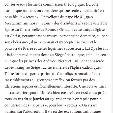
conservé sous forme de commission théologique. Du côté
catholique romain, on considère qu’une seule voie d’unité est
possible, le « retour » : Encyclique du pape Pie XI, 1928
Mortalium animos : « retour » des dissidents à la seule véritable
église du Christ, celle de Rome. « Or, dans cette unique Eglise
du Christ, personne ne se trouve, personne ne demeure, si, par
son obéissance, il ne reconnaît et n’accepte l’autorité et le
pouvoir de Pierre et de ses légitimes successeurs. (…) Que les fils
dissidents reviennent donc au Siège Apostolique, établi en cette
ville que les princes des Apôtres, Pierre et Paul, ont consacrée
de leur sang, au Siège ‘racine et mère de l’Eglise catholique’.
Toute forme de participation de Catholiques romains à des
rassemblements ou groupes de réflexion formés par des
Chrétiens séparés est formellement interdite. Une octave (huit
jours) de prière pour l’Unité a bien été créée en 1908 et est priée
tous les ans du 18 janvier au 25 janvier mais on y prie pour la
conversion des « séparés », pour leur « retour ». On visait
l’union par l’absorption. Il y a eu des exceptions catholiques