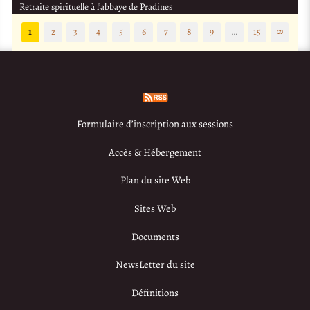
Retraite spirituelle à l’abbaye de Pradines
1
2
3
4
5
6
7
8
9
…
15
∞
Formulaire d’inscription aux sessions
Accès & Hébergement
Plan du site Web
Sites Web
Documents
NewsLetter du site
Définitions