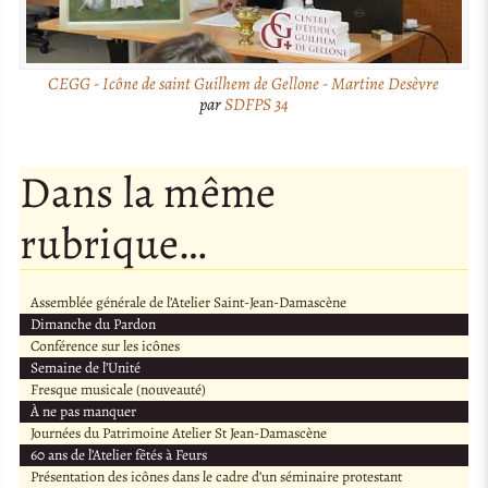
CEGG - Icône de saint Guilhem de Gellone - Martine Desèvre
par
SDFPS 34
Dans la même
rubrique…
Assemblée générale de l’Atelier Saint-Jean-Damascène
Dimanche du Pardon
Conférence sur les icônes
Semaine de l’Unité
Fresque musicale (nouveauté)
À ne pas manquer
Journées du Patrimoine Atelier St Jean-Damascène
60 ans de l’Atelier fêtés à Feurs
Présentation des icônes dans le cadre d’un séminaire protestant