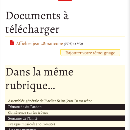
Documents à
télécharger
Affichestjean28maiicone
(PDF, 1.1 Mio)
Rajouter votre témoignage
Dans la même
rubrique…
Assemblée générale de l’Atelier Saint-Jean-Damascène
Dimanche du Pardon
Conférence sur les icônes
Semaine de l’Unité
Fresque musicale (nouveauté)
À ne pas manquer